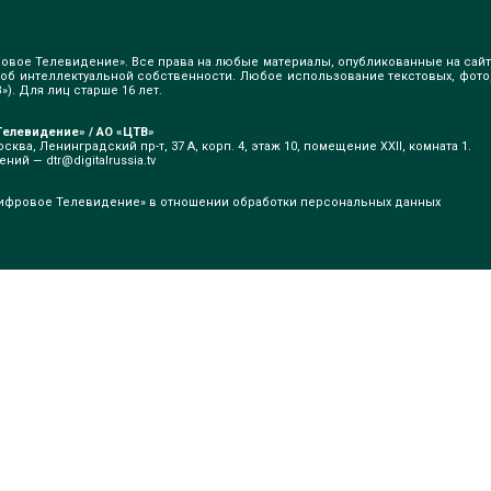
овое Телевидение». Все права на любые материалы, опубликованные на сайт
б интеллектуальной собственности. Любое использование текстовых, фото
). Для лиц старше 16 лет.
елевидение» / АО «ЦТВ»
сква, Ленинградский пр-т, 37 А, корп. 4, этаж 10, помещение XXII, комната 1.
щений —
dtr@digitalrussia.tv
ифровое Телевидение» в отношении обработки персональных данных