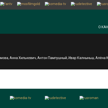
О КА
лимова, Анна Хилькевич, Антон Пампушный, Ивар Калныньш, Алёна 