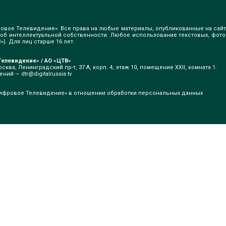
овое Телевидение». Все права на любые материалы, опубликованные на сайт
б интеллектуальной собственности. Любое использование текстовых, фото
). Для лиц старше 16 лет.
елевидение» / АО «ЦТВ»
сква, Ленинградский пр-т, 37 А, корп. 4, этаж 10, помещение XXII, комната 1.
щений —
dtr@digitalrussia.tv
ифровое Телевидение» в отношении обработки персональных данных