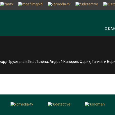
О КА
луард Трухменёв, Яна Львова, Андрей Каверин, Фарид Тагиев и Бор