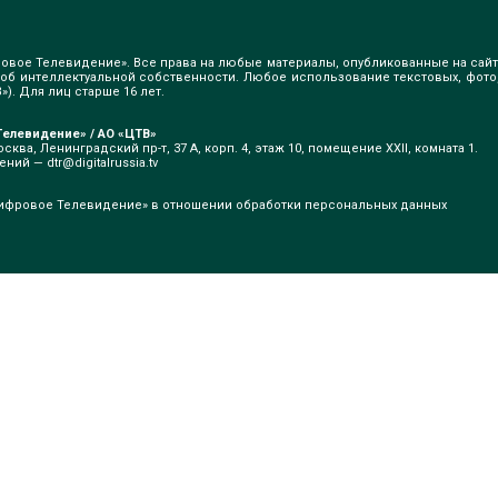
овое Телевидение». Все права на любые материалы, опубликованные на сайт
б интеллектуальной собственности. Любое использование текстовых, фото
). Для лиц старше 16 лет.
елевидение» / АО «ЦТВ»
сква, Ленинградский пр-т, 37 А, корп. 4, этаж 10, помещение XXII, комната 1.
щений —
dtr@digitalrussia.tv
ифровое Телевидение» в отношении обработки персональных данных