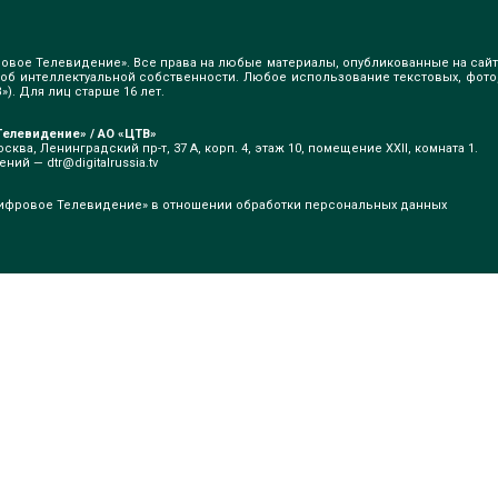
овое Телевидение». Все права на любые материалы, опубликованные на сайт
б интеллектуальной собственности. Любое использование текстовых, фото
). Для лиц старше 16 лет.
елевидение» / АО «ЦТВ»
сква, Ленинградский пр-т, 37 А, корп. 4, этаж 10, помещение XXII, комната 1.
щений —
dtr@digitalrussia.tv
ифровое Телевидение» в отношении обработки персональных данных