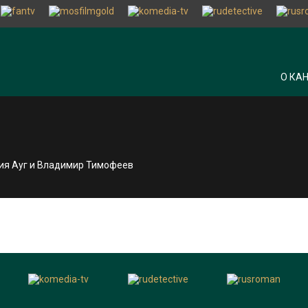
О КА
лия Ауг и Владимир Тимофеев