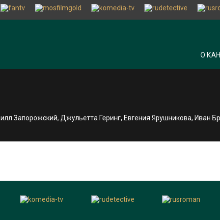
О КА
ирилл Запорожский, Джульетта Геринг, Евгения Ярушникова, Иван 