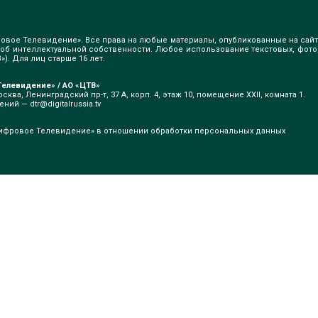
овое Телевидение». Все права на любые материалы, опубликованные на сайт
б интеллектуальной собственности. Любое использование текстовых, фото
). Для лиц старше 16 лет.
елевидение» / АО «ЦТВ»
сква, Ленинградский пр-т, 37 А, корп. 4, этаж 10, помещение XXII, комната 1.
щений —
dtr@digitalrussia.tv
ифровое Телевидение» в отношении обработки персональных данных