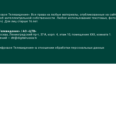
овое Телевидение». Все права на любые материалы, опубликованные на сайт
б интеллектуальной собственности. Любое использование текстовых, фото
). Для лиц старше 16 лет.
елевидение» / АО «ЦТВ»
сква, Ленинградский пр-т, 37 А, корп. 4, этаж 10, помещение XXII, комната 1.
щений —
dtr@digitalrussia.tv
ифровое Телевидение» в отношении обработки персональных данных