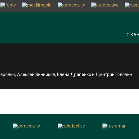
О КА
Перович, Алексей Винников, Елена Драпенко и Дмитрий Головин