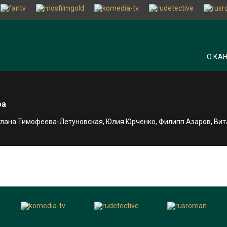
О КА
ра
етлана Тимофеева-Летуновская, Юлия Юрченко, Филипп Азаров, Ви