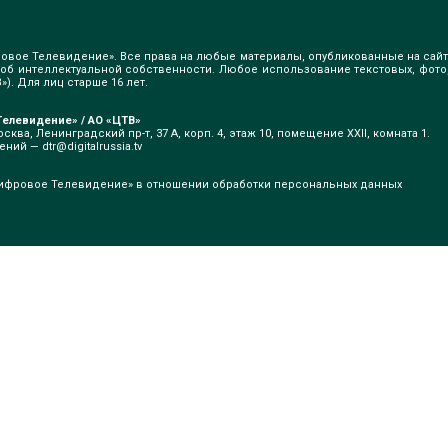
овое Телевидение». Все права на любые материалы, опубликованные на сайт
б интеллектуальной собственности. Любое использование текстовых, фото
). Для лиц старше 16 лет.
елевидение» / АО «ЦТВ»
сква, Ленинградский пр-т, 37 А, корп. 4, этаж 10, помещение XXII, комната 1.
щений —
dtr@digitalrussia.tv
ифровое Телевидение» в отношении обработки персональных данных