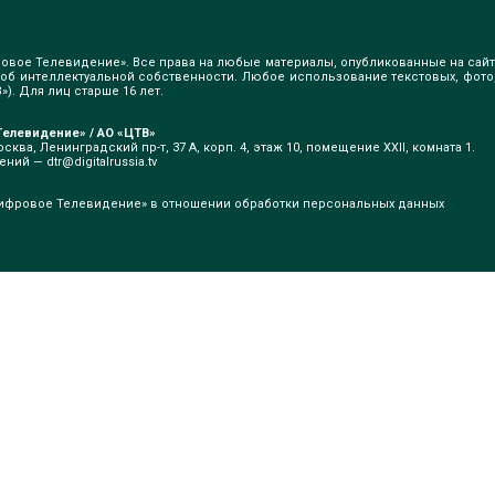
овое Телевидение». Все права на любые материалы, опубликованные на сайт
б интеллектуальной собственности. Любое использование текстовых, фото
). Для лиц старше 16 лет.
елевидение» / АО «ЦТВ»
сква, Ленинградский пр-т, 37 А, корп. 4, этаж 10, помещение XXII, комната 1.
щений —
dtr@digitalrussia.tv
ифровое Телевидение» в отношении обработки персональных данных