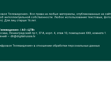
овое Телевидение». Все права на любые материалы, опубликованные на сайт
б интеллектуальной собственности. Любое использование текстовых, фото
). Для лиц старше 16 лет.
елевидение» / АО «ЦТВ»
сква, Ленинградский пр-т, 37 А, корп. 4, этаж 10, помещение XXII, комната 1.
щений —
dtr@digitalrussia.tv
ифровое Телевидение» в отношении обработки персональных данных