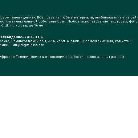
овое Телевидение». Все права на любые материалы, опубликованные на сайт
б интеллектуальной собственности. Любое использование текстовых, фото
). Для лиц старше 16 лет.
елевидение» / АО «ЦТВ»
сква, Ленинградский пр-т, 37 А, корп. 4, этаж 10, помещение XXII, комната 1.
щений —
dtr@digitalrussia.tv
ифровое Телевидение» в отношении обработки персональных данных