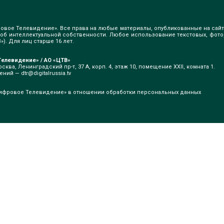
овое Телевидение». Все права на любые материалы, опубликованные на сайт
б интеллектуальной собственности. Любое использование текстовых, фото
). Для лиц старше 16 лет.
елевидение» / АО «ЦТВ»
сква, Ленинградский пр-т, 37 А, корп. 4, этаж 10, помещение XXII, комната 1.
щений —
dtr@digitalrussia.tv
ифровое Телевидение» в отношении обработки персональных данных