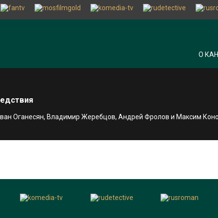
О КА
ледствия
 Иван Оганесян, Владимир Жеребцов, Андрей Фролов и Максим Кон