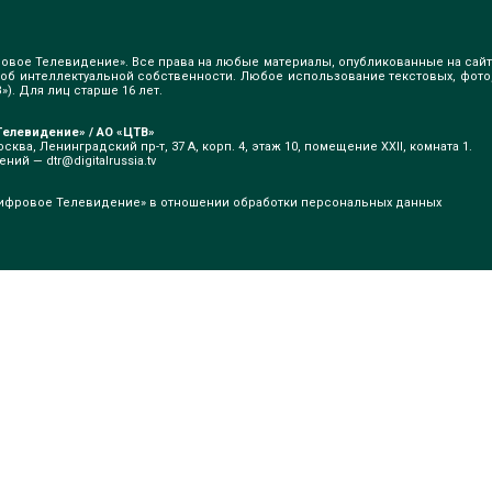
овое Телевидение». Все права на любые материалы, опубликованные на сайт
б интеллектуальной собственности. Любое использование текстовых, фото
). Для лиц старше 16 лет.
елевидение» / АО «ЦТВ»
сква, Ленинградский пр-т, 37 А, корп. 4, этаж 10, помещение XXII, комната 1.
щений —
dtr@digitalrussia.tv
ифровое Телевидение» в отношении обработки персональных данных