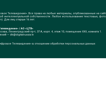
овое Телевидение». Все права на любые материалы, опубликованные на сайт
б интеллектуальной собственности. Любое использование текстовых, фото
). Для лиц старше 16 лет.
елевидение» / АО «ЦТВ»
сква, Ленинградский пр-т, 37 А, корп. 4, этаж 10, помещение XXII, комната 1.
щений —
dtr@digitalrussia.tv
ифровое Телевидение» в отношении обработки персональных данных