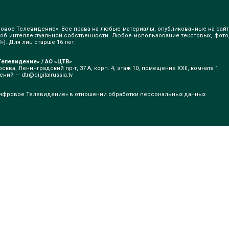
овое Телевидение». Все права на любые материалы, опубликованные на сайт
б интеллектуальной собственности. Любое использование текстовых, фото
). Для лиц старше 16 лет.
елевидение» / АО «ЦТВ»
сква, Ленинградский пр-т, 37 А, корп. 4, этаж 10, помещение XXII, комната 1.
щений —
dtr@digitalrussia.tv
ифровое Телевидение» в отношении обработки персональных данных