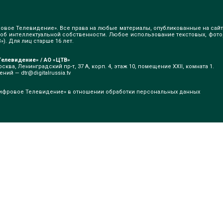
овое Телевидение». Все права на любые материалы, опубликованные на сайт
б интеллектуальной собственности. Любое использование текстовых, фото
). Для лиц старше 16 лет.
елевидение» / АО «ЦТВ»
сква, Ленинградский пр-т, 37 А, корп. 4, этаж 10, помещение XXII, комната 1.
щений —
dtr@digitalrussia.tv
ифровое Телевидение» в отношении обработки персональных данных