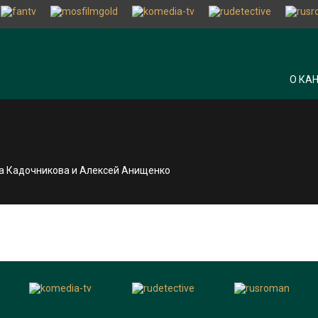
О КА
иса Кадочникова и Алексей Анищенко