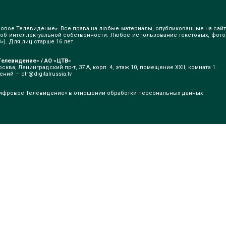
овое Телевидение». Все права на любые материалы, опубликованные на сайт
б интеллектуальной собственности. Любое использование текстовых, фото
). Для лиц старше 16 лет.
елевидение» / АО «ЦТВ»
сква, Ленинградский пр-т, 37 А, корп. 4, этаж 10, помещение XXII, комната 1.
щений —
dtr@digitalrussia.tv
ифровое Телевидение» в отношении обработки персональных данных