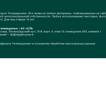
овое Телевидение». Все права на любые материалы, опубликованные на сайт
б интеллектуальной собственности. Любое использование текстовых, фото
). Для лиц старше 16 лет.
елевидение» / АО «ЦТВ»
сква, Ленинградский пр-т, 37 А, корп. 4, этаж 10, помещение XXII, комната 1.
щений —
dtr@digitalrussia.tv
ифровое Телевидение» в отношении обработки персональных данных