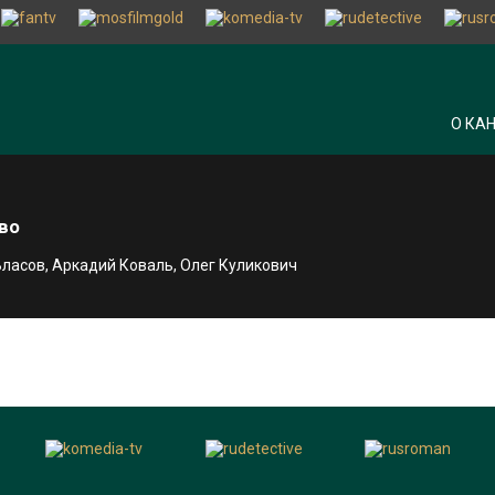
О КА
во
Власов, Аркадий Коваль, Олег Куликович